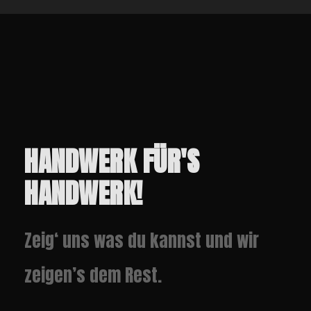
HANDWERK FÜR'S
HANDWERK!
Zeig‘ uns was du kannst und wir
zeigen’s dem Rest.